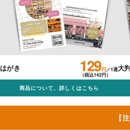
129
はがき
大
円
／1通
（税込142円）
商品について、詳しくはこちら
【